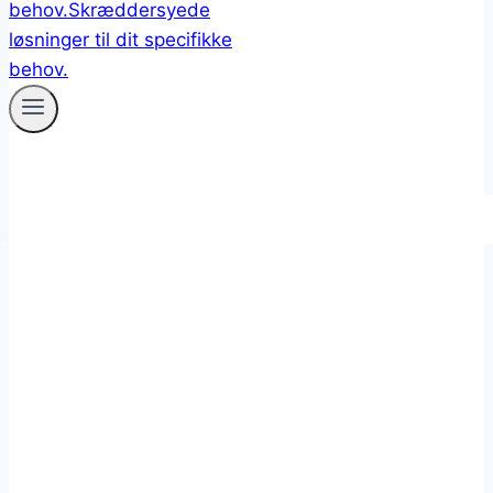
CENTRALSMØRING REDUCERER
NEDETID OG FORLÆNGER LEVETIDEN
PÅ DINE MASKINER
DropsA