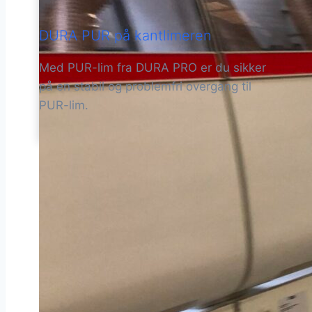
DURA PUR på kantlimeren
Med PUR-lim fra DURA PRO er du sikker
på en stabil og problemfri overgang til
PUR-lim.